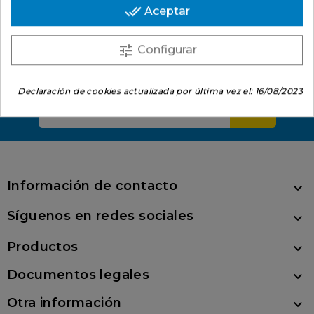
done_all
Aceptar
tune
Configurar
Suscríbete al boletín
Mantente al día sobre ofertas, novedades y
publicaciones en el blog.
Declaración de cookies actualizada por última vez el:
16/08/2023
Información de contacto

Síguenos en redes sociales

Productos

Documentos legales

Otra información
