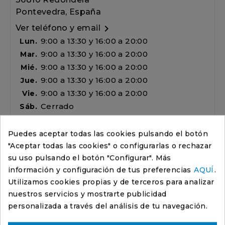
Pontevedra, España

Ver teléfono y email
9:00 a 13:30 y 16:00 a 20:00
Lun.
9:00 a 13:30 y 16:00 a 20:00
Mar.
9:00 a 13:30 y 16:00 a 20:00
Mié.
9:00 a 13:30 y 16:00 a 20:00
Jue.
9:00 a 13:30 y 16:00 a 20:00
Vie.
Cerrado
Sáb.
Cerrado
Dom.
Puedes aceptar todas las cookies pulsando el botón
"
Aceptar todas las cookies
" o configurarlas o rechazar
su uso pulsando el botón "
Configurar
". Más

Categorías
información y configuración de tus preferencias
AQUÍ
.

Promociones
Utilizamos cookies propias y de terceros para analizar
nuestros servicios y mostrarte publicidad

Productos destacados
personalizada a través del análisis de tu navegación.