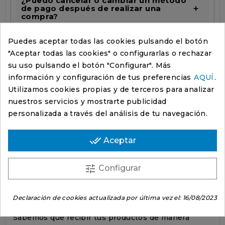
¿Puedo cancelar o cambiar un método
de pago después de realizar una
compra?
Puedes aceptar todas las cookies pulsando el botón
En
Maquinaria Agrícola Carpintero
nuestra
"
Aceptar todas las cookies
" o configurarlas o rechazar
prioridad es garantizar que tu experiencia de
su uso pulsando el botón "
Configurar
". Más
compra sea segura desde el momento en que
información y configuración de tus preferencias
AQUÍ
.
seleccionas tus productos hasta que completas el
Utilizamos cookies propias y de terceros para analizar
pago. Si tienes más preguntas o necesitas
nuestros servicios y mostrarte publicidad
asistencia adicional en relación con los sistemas de
personalizada a través del análisis de tu navegación.
pago, no dudes en ponerte en contacto con nuestro
equipo de
atención al cliente
. Estamos aquí para
done_all
Aceptar
ayudarte y hacer que tu proceso de compra sea lo
más fluido posible. ¡Gracias por confiar en nosotros
para tus compras online!
tune
Configurar
ENVÍO DE PEDIDOS
Declaración de cookies actualizada por última vez el:
16/08/2023
Sabemos que recibir tus productos de manera