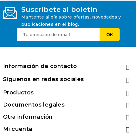
Suscríbete al boletín
Mantente al día sobre ofertas, novedades y
publicaciones en el blog.
Información de contacto

Síguenos en redes sociales

Productos

Documentos legales

Otra información

Mi cuenta
