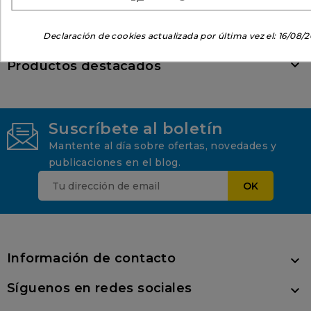
específicas.

Promociones
Declaración de cookies actualizada por última vez el:
16/08/2

Productos destacados
Suscríbete al boletín
Mantente al día sobre ofertas, novedades y
publicaciones en el blog.
Información de contacto

Síguenos en redes sociales
