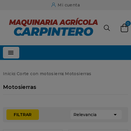
Mi cuenta
0

Inicio
Corte con motosierra
Motosierras
Motosierras

FILTRAR
Relevancia