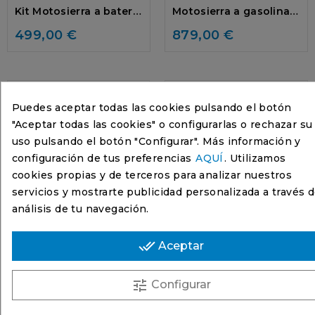
Kit Motosierra a batería
Motosierra a gasolina
Husqvarna 120i
Husqvarna 545 Mark II
499,00 €
879,00 €
¡En oferta!
Puedes aceptar todas las cookies pulsando el botón
"
Aceptar todas las cookies
" o configurarlas o rechazar su
Husqvarna
Husqvarna
uso pulsando el botón "
Configurar
". Más información y
configuración de tus preferencias
AQUÍ
. Utilizamos
Motosierra a gasolina
Motosierra a gasolina
Husqvarna 550 XP...
Husqvarna 562 XP
cookies propias y de terceros para analizar nuestros
969,00 €
1.299,00 €
servicios y mostrarte publicidad personalizada a través d
análisis de tu navegación.
done_all
Aceptar
Mostrando 1-16 de 16 artículo(s)
tune
Configurar
Motosierras